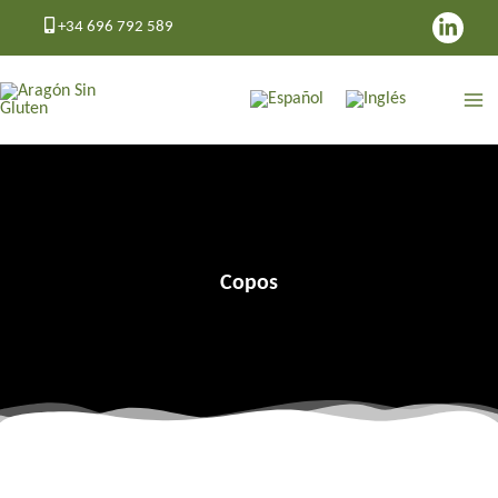
Ir
+34 696 792 589
al
contenido
Copos