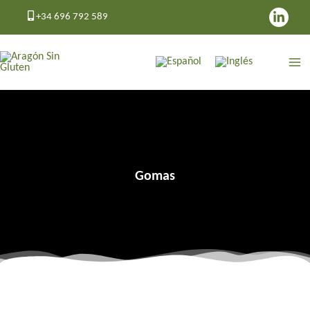
Ir
+34 696 792 589
al
contenido
Gomas