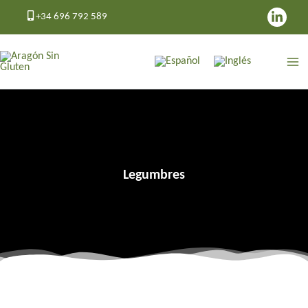
Ir
+34 696 792 589
al
contenido
Legumbres