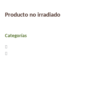
Producto no irradiado
Categorías
Previous
Next