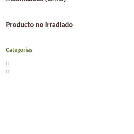
Producto no irradiado
Categorías
Previous
Next