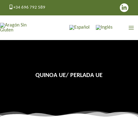
Ir
+34 696 792 589
al
contenido
QUINOA UE/ PERLADA UE