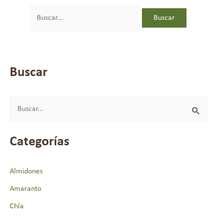
Buscar
B
u
Categorías
s
c
Almidones
a
Amaranto
r
p
Chía