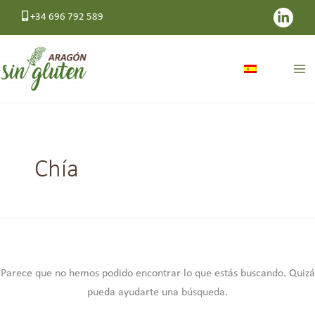
Ir
Buscar
+34 696 792 589
al
por:
contenido
Chía
Parece que no hemos podido encontrar lo que estás buscando. Quizá
pueda ayudarte una búsqueda.